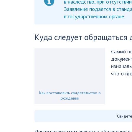
в наследство, при отсутстви
Заявление подается в станд
в государственном органе.
Куда следует обращаться 
Самый оп
документ
изначаль
что отде
Как восстановить свидетельство о
рождении
Свидете
Другим вариантом является обращение в