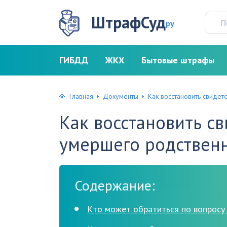
ШтрафСуд
ру
ГИБДД
ЖКХ
Бытовые штрафы
Главная
Документы
Как восстановить свиде
Как восстановить с
умершего родствен
Содержание:
Кто может обратиться по вопросу