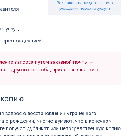
Восстановить свидетельство о
тавителя
рождении через госуслуги
х услуг;
корреспонденцией
ение запроса путем заказной почты —
 нет другого способа, придется запастись
 копию
я запрос о восстановлении утраченного
а о рождении, многие думают, что в конечном
те получат дубликат или непосредственную копию.
 деле, они получают заверенный дубликат