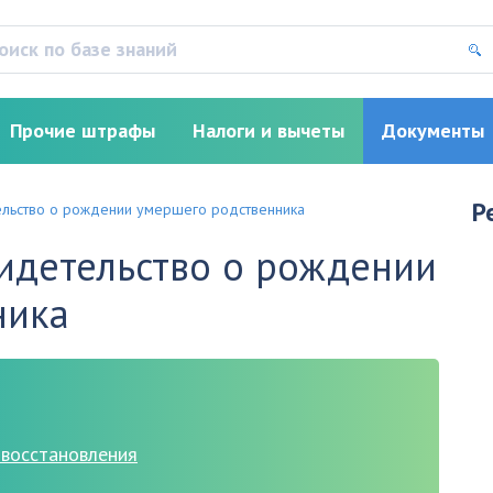
Прочие штрафы
Налоги и вычеты
Документы
Р
тельство о рождении умершего родственника
видетельство о рождении
ника
 восстановления