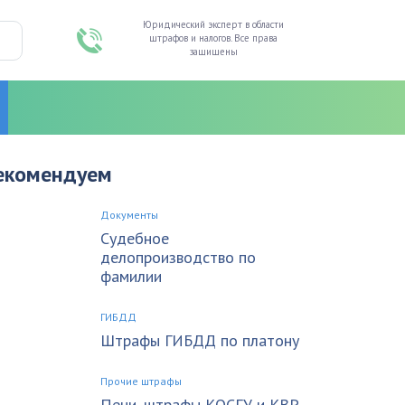
Юридический эксперт в области
штрафов и налогов. Все права
защищены
екомендуем
Документы
Судебное
делопроизводство по
фамилии
ГИБДД
Штрафы ГИБДД по платону
Прочие штрафы
Пени, штрафы КОСГУ и КВР