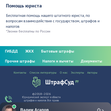
Помощь юриста
Бесплатная помощь нашего штатного юриста, по
вопросам взаимодействия с государством, штрафов и
налогов
*Звонки бесплатны по России
ГИБДД
ЖКХ
Бытовые штрафы
Прочие штрафы
Налоги и вычеты
Документы
Контакты
Список литературы
О нас
Эксперты
Авторы
ШтрафСуд
ру
©2018–2026
Юридический эксперт в области
штрафов и налогов. Все права
защищены