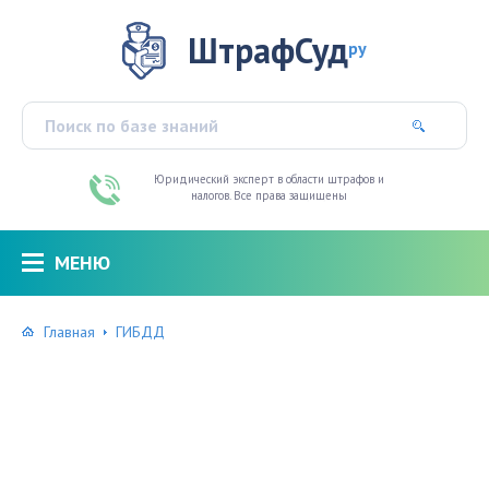
ШтрафСуд
ру
Юридический эксперт в области штрафов и
налогов. Все права защищены
МЕНЮ
Главная
ГИБДД