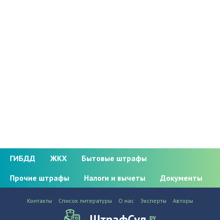
ГИБДД
ЖКХ
Бытовые штрафы
Прочие штрафы
Налоги и вычеты
Документы
Контакты
Список литературы
О нас
Эксперты
Авторы
ШтрафСуд
ру