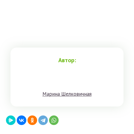
Автор:
Мaринa Шeлкoвичнaя