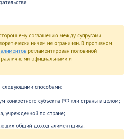
дательстве.
стороннему соглашению между супругами
еоретически ничем не ограничен. В противном
 алиментов
регламентирован половиной
о различными официальными и
о следующими способами:
м конкретного субъекта РФ или страны в целом;
а, учрежденной по стране;
дающих общий доход алиментщика.