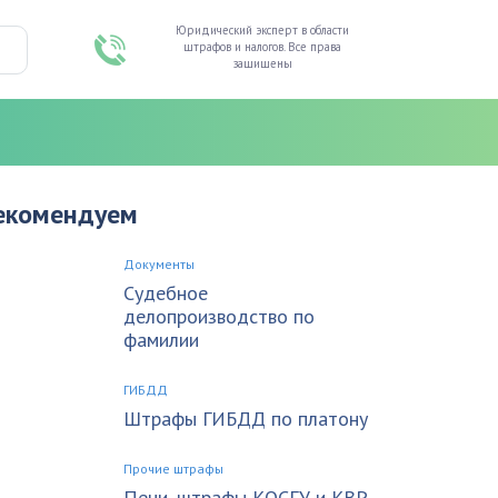
Юридический эксперт в области
штрафов и налогов. Все права
защищены
екомендуем
Документы
Судебное
делопроизводство по
фамилии
ГИБДД
Штрафы ГИБДД по платону
Прочие штрафы
Пени, штрафы КОСГУ и КВР