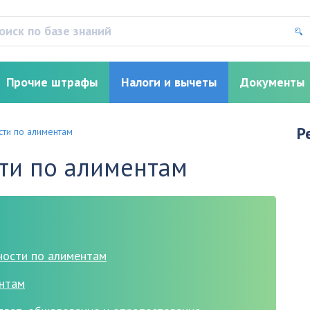
Прочие штрафы
Налоги и вычеты
Документы
Р
сти по алиментам
ти по алиментам
ности по алиментам
ентам