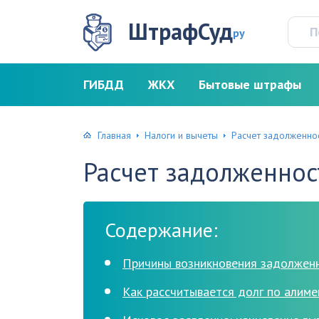
ШтрафСуд
ру
ГИБДД
ЖКХ
Бытовые штрафы
Главная
Налоги и вычеты
Расчет задолженно
Расчет задолженнос
Содержание:
Причины возникновения задолжен
Как рассчитывается долг по алим