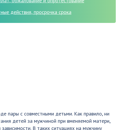
плат, обжалование и опротестование
ные действия, просрочка срока
де пары с совместными детьми. Как правило, ни
тания детей за мужчиной при вменяемой матери,
 зависимости. В таких ситуациях на мужчину