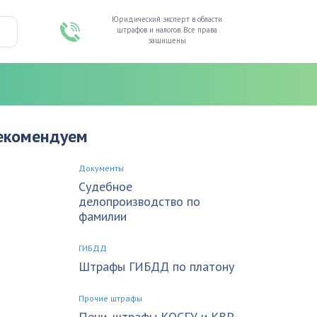
Юридический эксперт в области
штрафов и налогов. Все права
защищены
екомендуем
Документы
Судебное
делопроизводство по
фамилии
ГИБДД
Штрафы ГИБДД по платону
Прочие штрафы
Пени, штрафы КОСГУ и КВР