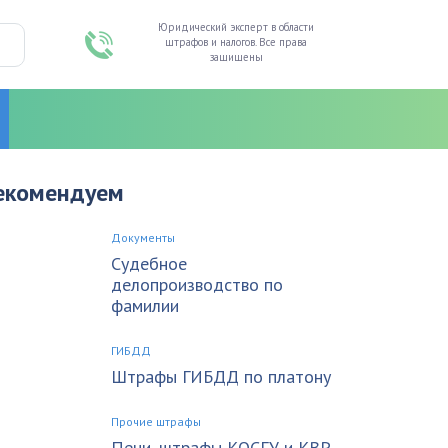
Юридический эксперт в области
штрафов и налогов. Все права
защищены
екомендуем
Документы
Судебное
делопроизводство по
фамилии
ГИБДД
Штрафы ГИБДД по платону
Прочие штрафы
Пени, штрафы КОСГУ и КВР