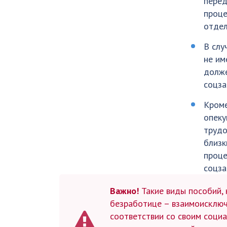
перед
проце
отдел
В слу
не им
долже
соцза
Кроме
опеку
трудо
близк
проце
соцза
Важно!
Такие виды пособий, 
безработице – взаимоисключа
соответствии со своим соци