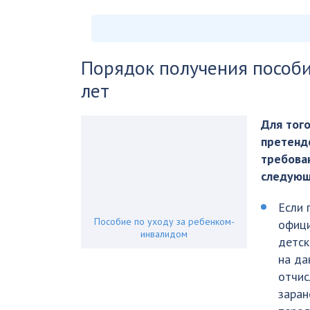
Порядок получения пособи
лет
Для того
претенде
требова
следующ
Если 
Пособие по уходу за ребенком-
офици
инвалидом
детск
на да
отчис
заран