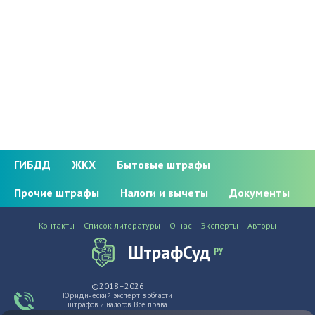
ГИБДД
ЖКХ
Бытовые штрафы
Прочие штрафы
Налоги и вычеты
Документы
Контакты
Список литературы
О нас
Эксперты
Авторы
ШтрафСуд
ру
©2018–2026
Юридический эксперт в области
штрафов и налогов. Все права
защищены