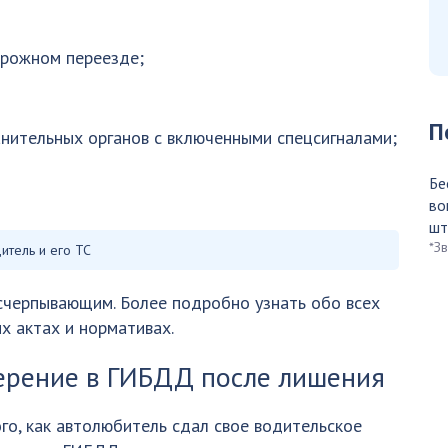
рожном переезде;
П
нительных органов с включенными спецсигналами;
Бе
во
шт
*З
итель и его ТС
счерпывающим. Более подробно узнать обо всех
х актах и нормативах.
ерение в ГИБДД после лишения
го, как автолюбитель сдал свое водительское