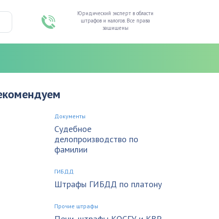
Юридический эксперт в области
штрафов и налогов. Все права
защищены
екомендуем
Документы
Судебное
делопроизводство по
фамилии
ГИБДД
Штрафы ГИБДД по платону
Прочие штрафы
Пени, штрафы КОСГУ и КВР