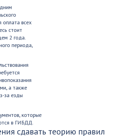
Одним
льского
я оплата всех
есь стоит
ем 2 года.
ного периода,
льствования
ребуется
ивопоказания
ми, а также
з-за езды
ументов, которые
ются в ГИБДД.
ения сдавать теорию правил