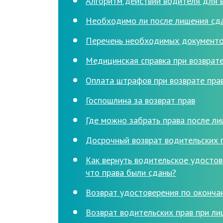
Алгоритм действий водителя для 
Необходимо ли после лишения сд
Перечень необходимых документо
Медицинская справка при возврат
Оплата штрафов при возврате пра
Госпошлина за возврат прав
Где можно забрать права после л
Досрочный возврат водительских 
Как вернуть водительское удостов
что права были сданы?
Возврат удостоверения по оконча
Возврат водительских прав при ли