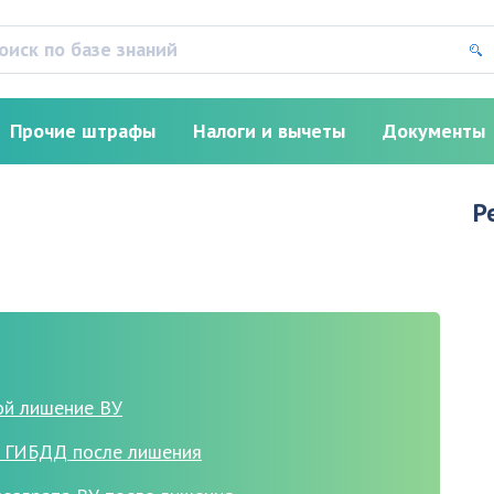
Прочие штрафы
Налоги и вычеты
Документы
Р
ой лишение ВУ
в ГИБДД после лишения