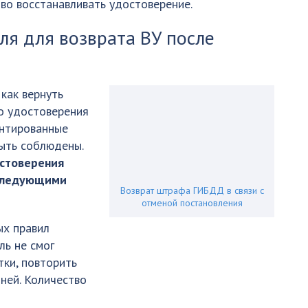
во восстанавливать удостоверение.
ля для возврата ВУ после
как вернуть
го удостоверения
ентированные
ыть соблюдены.
остоверения
 следующими
Возврат штрафа ГИБДД в связи с
отменой постановления
ых правил
ль не смог
тки, повторить
ней. Количество