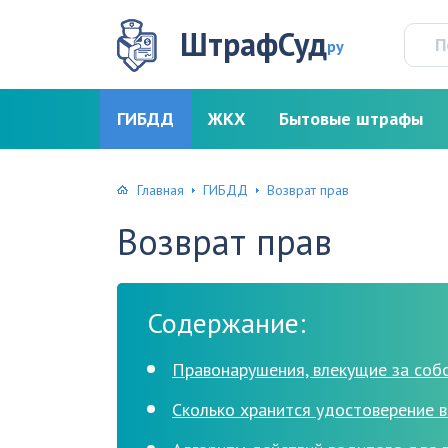
ШтрафСуд
ру
ГИБДД
ЖКХ
Бытовые штрафы
Главная
ГИБДД
Возврат прав
Возврат прав
Содержание:
Правонарушения, влекущие за соб
Сколько хранится удостоверение 