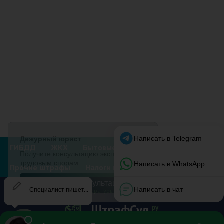
ГИБДД
ЖКХ
Бытовые штрафы
Прочие штрафы
Налоги и вычеты
Документы
Контакты
Список литературы
О нас
Эксперты
Авторы
ШтрафСуд
ру