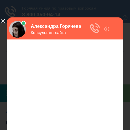
ШтрафСуд
ру
Юридический эксперт в области штрафов и
налогов. Все права защищены
МЕНЮ
Главная
Документы
Отсрочка исполнения решения суда
Отсрочка исполнения решения суда