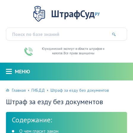
ШтрафСуд
ру
Юридический эксперт в области штрафов и
налогов. Все права защищены
МЕНЮ
Главная
ГИБДД
Штраф за езду без документов
Штраф за езду без документов
Содержание:
О чем гласит закон