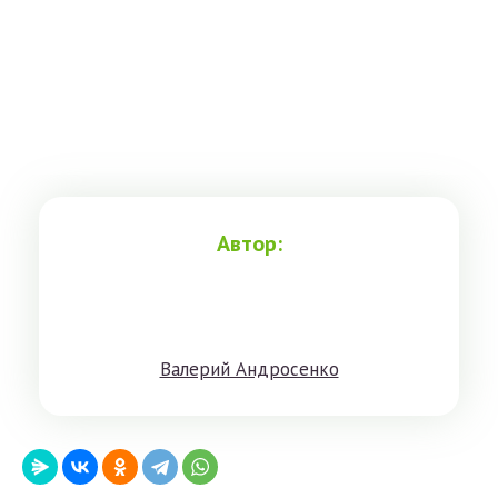
Автор:
Вaлeрий Aндрoсенко