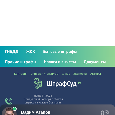
ГИБДД
ЖКХ
Бытовые штрафы
Прочие штрафы
Налоги и вычеты
Документы
Контакты
Список литературы
О нас
Эксперты
Авторы
ШтрафСуд
ру
©2018–2026
Юридический эксперт в области
штрафов и налогов. Все права
защищены