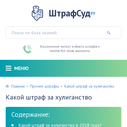
ШтрафСуд
ру
Юридический эксперт в области штрафов и
налогов. Все права защищены
МЕНЮ
Главная
Прочие штрафы
Какой штраф за хулиганство
Какой штраф за хулиганство
Содержание:
Какой штраф за хулиганство в 2018 году?