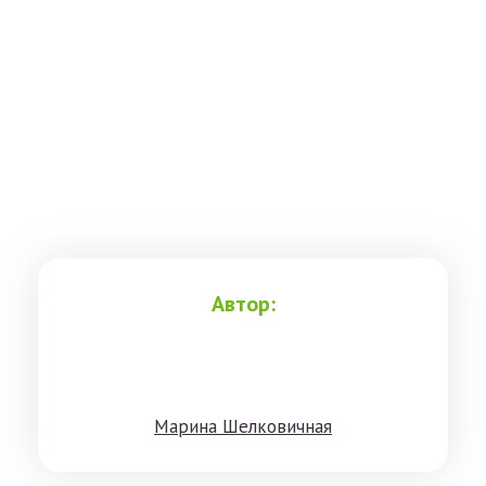
Автор:
Мaринa Шeлкoвичнaя