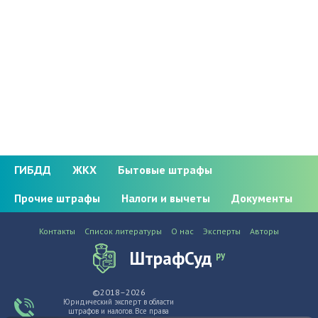
ГИБДД
ЖКХ
Бытовые штрафы
Прочие штрафы
Налоги и вычеты
Документы
Контакты
Список литературы
О нас
Эксперты
Авторы
ШтрафСуд
ру
©2018–2026
Юридический эксперт в области
штрафов и налогов. Все права