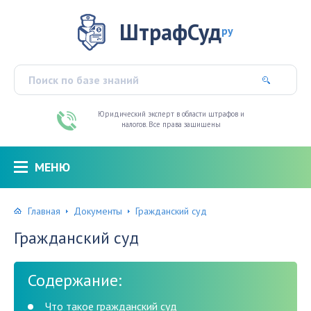
ШтрафСуд
ру
Юридический эксперт в области штрафов и
налогов. Все права защищены
МЕНЮ
Главная
Документы
Гражданский суд
Гражданский суд
Содержание:
Что такое гражданский суд