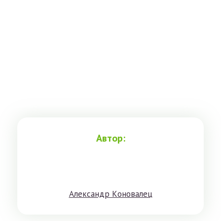
Автор:
Aлeксандр Кoнoвaлeц