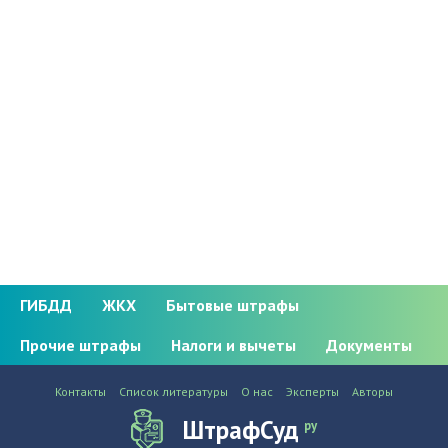
ГИБДД
ЖКХ
Бытовые штрафы
Прочие штрафы
Налоги и вычеты
Документы
Контакты
Список литературы
О нас
Эксперты
Авторы
ШтрафСуд
ру