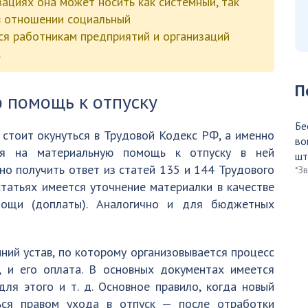
низациях она может носить как системный, так
 в отношении социальный
ся работникам предприятий и организаций
.
П
 помощь к отпуску
Бе
 стоит окунуться в Трудовой Кодекс РФ, а именно
во
ния на материальную помощь к отпуску в ней
шт
но получить ответ из статей 135 и 144 Трудового
*З
татьях имеется уточнение материалки в качестве
ощи (доплаты). Аналогично и для бюджетных
ний устав, по которому организовывается процесс
, и его оплата. В основных документах имеется
ля этого и т. д. Основное правило, когда новый
ься правом ухода в отпуск — после отработки