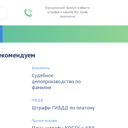
Юридический эксперт в области
штрафов и налогов. Все права
защищены
екомендуем
Документы
Судебное
делопроизводство по
фамилии
ГИБДД
Штрафы ГИБДД по платону
Прочие штрафы
Пени, штрафы КОСГУ и КВР