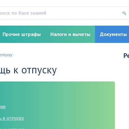
Прочие штрафы
Налоги и вычеты
Документы
Р
отпуску
ь к отпуску
ции
 к отпуску