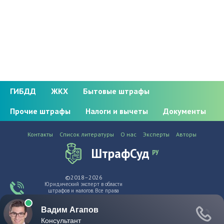
ГИБДД
ЖКХ
Бытовые штрафы
Прочие штрафы
Налоги и вычеты
Документы
Контакты
Список литературы
О нас
Эксперты
Авторы
ШтрафСуд
ру
©2018–2026
Юридический эксперт в области
штрафов и налогов. Все права
защищены