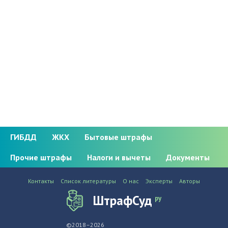
ГИБДД
ЖКХ
Бытовые штрафы
Прочие штрафы
Налоги и вычеты
Документы
Контакты
Список литературы
О нас
Эксперты
Авторы
ШтрафСуд
ру
©2018–2026