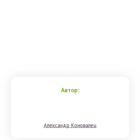
Автор:
Aлeксандр Кoнoвaлeц