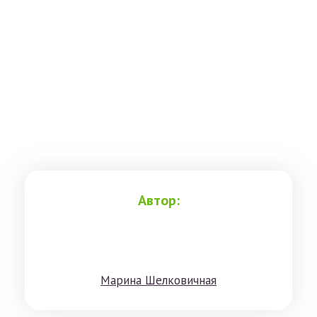
Автор:
Мaринa Шeлкoвичнaя