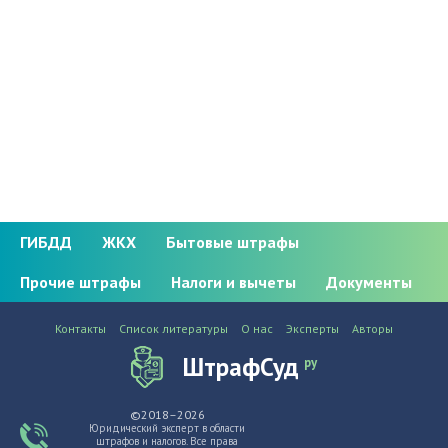
ГИБДД
ЖКХ
Бытовые штрафы
Прочие штрафы
Налоги и вычеты
Документы
Контакты
Список литературы
О нас
Эксперты
Авторы
ШтрафСуд
ру
©2018–2026
Юридический эксперт в области
штрафов и налогов. Все права