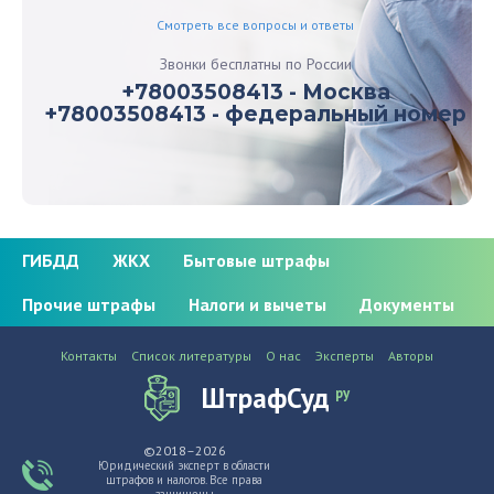
Смотреть все вопросы и ответы
Звонки бесплатны по России
+78003508413 - Москва
+78003508413 - федеральный номер
ГИБДД
ЖКХ
Бытовые штрафы
Прочие штрафы
Налоги и вычеты
Документы
Контакты
Список литературы
О нас
Эксперты
Авторы
ШтрафСуд
ру
©2018–2026
Юридический эксперт в области
штрафов и налогов. Все права