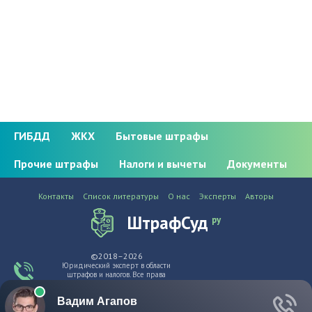
ГИБДД
ЖКХ
Бытовые штрафы
Прочие штрафы
Налоги и вычеты
Документы
Контакты
Список литературы
О нас
Эксперты
Авторы
ШтрафСуд
ру
©2018–2026
Юридический эксперт в области
штрафов и налогов. Все права
защищены