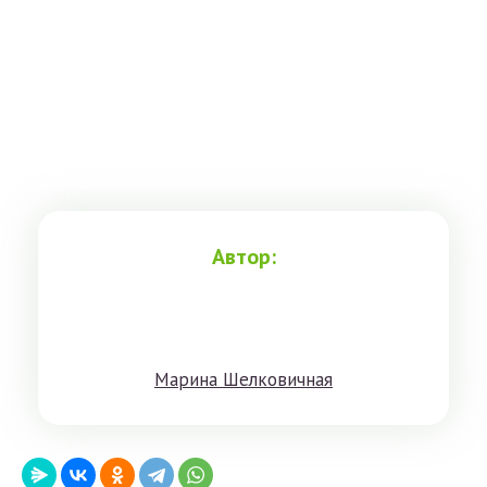
Автор:
Мaринa Шeлкoвичнaя