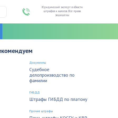
Юридический эксперт в области
штрафов и налогов. Все права
защищены
екомендуем
Документы
Судебное
делопроизводство по
фамилии
ГИБДД
Штрафы ГИБДД по платону
Прочие штрафы
Пени, штрафы КОСГУ и КВР