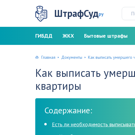
ШтрафСуд
ру
ГИБДД
ЖКХ
Бытовые штрафы
Главная
Документы
Как выписать умершего 
Как выписать умерш
квартиры
Содержание:
Есть ли необходимость выписыват