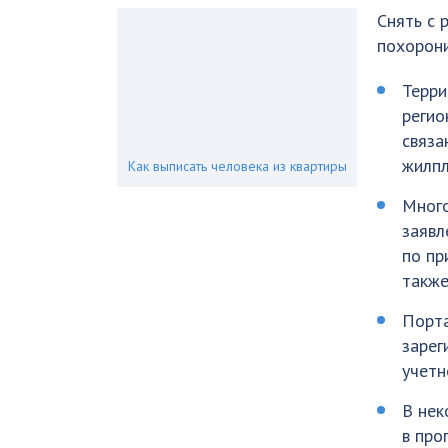
Снять с 
похорони
Терри
регио
связа
жилп
Как выписать человека из квартиры
Много
заявл
по пр
также
Порта
зарег
учетн
В нек
в про