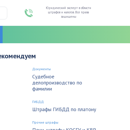
Юридический эксперт в области
штрафов и налогов. Все права
защищены
екомендуем
Документы
Судебное
делопроизводство по
фамилии
ГИБДД
Штрафы ГИБДД по платону
Прочие штрафы
Пени, штрафы КОСГУ и КВР