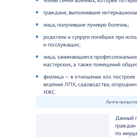
члены семей военных, которые потеря
граждане, выполнявшие интернациона
лица, получившие лучевую болезнь;
родители и супруги погибших при ис
и госслужащих;
лица, занимающиеся профессионально
мастерских, а также помещений общест
физлица — в отношении хоз. построек
ведения ЛПХ, садоводства, огороднич
ИЖС.
Льгота предост
Данный п
граждан 
по имуще