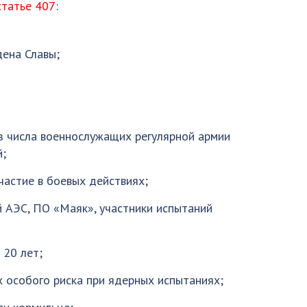
статье 407
:
дена Славы;
з числа военнослужащих регулярной армии
й;
частие в боевых действиях;
 АЭС, ПО «Маяк», участники испытаний
 20 лет;
х особого риска при ядерных испытаниях;