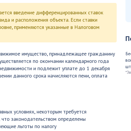
ется введение дифференцированных ставок
вида и расположения объекта. Если ставки
ровне, применяются указанные в Налоговом
П
движимое имущество, принадлежащее гражданину
Бе
во
существляется по окончании календарного года
шт
недвижимости и подлежит уплате до 1 декабря
*З
шении данного срока начисляются пени, оплата
авных условиях, некоторым требуется
, что законодательством определены
меющие льготы по налогу