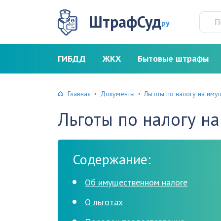
ШтрафСуд
ру
ГИБДД
ЖКХ
Бытовые штрафы
Главная
Документы
Льготы по налогу на иму
Льготы по налогу н
Содержание:
Об имущественном налоге
О льготах