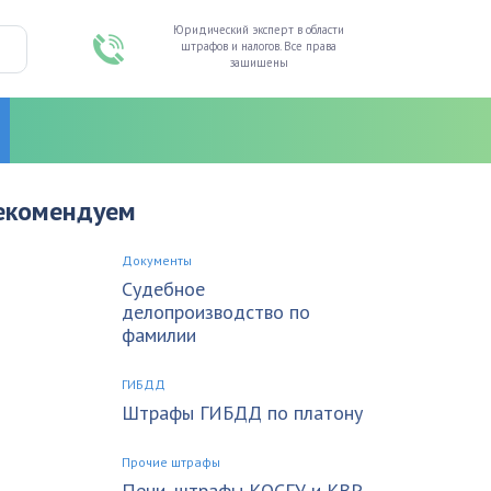
Юридический эксперт в области
штрафов и налогов. Все права
защищены
екомендуем
Документы
Судебное
делопроизводство по
фамилии
ГИБДД
Штрафы ГИБДД по платону
Прочие штрафы
Пени, штрафы КОСГУ и КВР