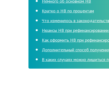
Немного об основном НВ
Кратко о НВ по процентам
Что изменилось в законодательств
Нюансы НВ при рефинансировании
Как оформить НВ при рефинансир
Дополнительный способ получени
В каких случаях можно лишиться п