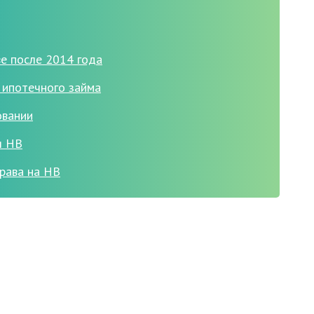
е после 2014 года
 ипотечного займа
овании
я НВ
рава на НВ