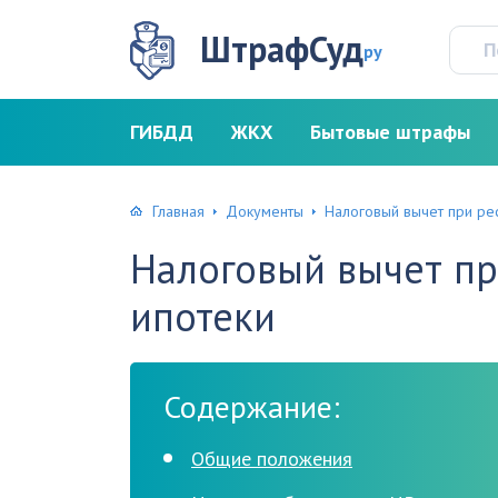
ШтрафСуд
ру
ГИБДД
ЖКХ
Бытовые штрафы
Главная
Документы
Налоговый вычет при ре
Налоговый вычет п
ипотеки
Содержание:
Общие положения