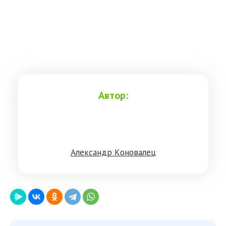
Автор:
Aлeксандр Кoнoвaлeц