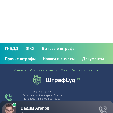
ГИБДД
ЖКХ
Бытовые штрафы
Прочие штрафы
Налоги и вычеты
Документы
Контакты
Список литературы
О нас
Эксперты
Авторы
ШтрафСуд
ру
©2018–2026
Юридический эксперт в области
штрафов и налогов. Все права
защищены