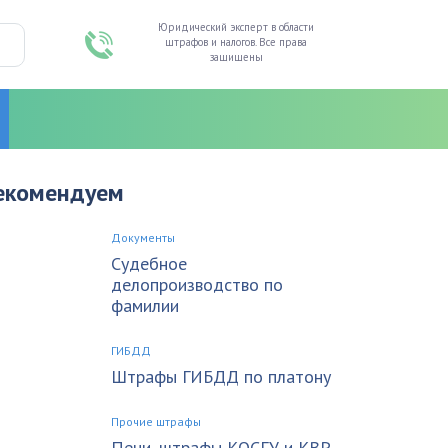
Юридический эксперт в области
штрафов и налогов. Все права
защищены
екомендуем
Документы
Судебное
делопроизводство по
фамилии
ГИБДД
Штрафы ГИБДД по платону
Прочие штрафы
Пени, штрафы КОСГУ и КВР