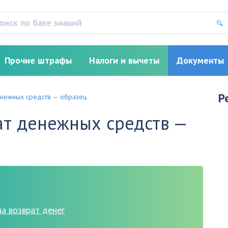
Прочие штрафы
Налоги и вычеты
Документы
Р
енежных средств — образец
ат денежных средств —
а возврат денег