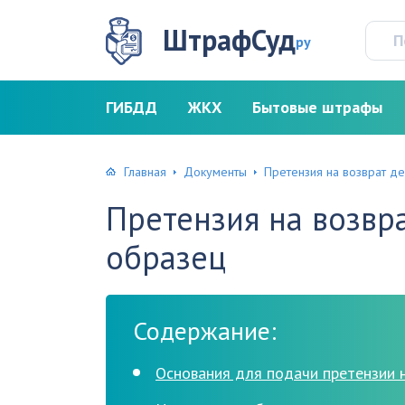
ШтрафСуд
ру
ГИБДД
ЖКХ
Бытовые штрафы
Главная
Документы
Претензия на возврат д
Претензия на возвр
образец
Содержание:
Основания для подачи претензии н