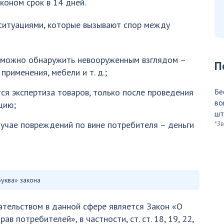
коном срок в 14 дней.
ситуациями, которые вызывают спор между
е можно обнаружить невооруженным взглядом –
П
рименения, мебели и т. д.;
тся экспертиза товаров, только после проведения
Бе
во
цию;
шт
случае повреждений по вине потребителя – деньги
*З
Буква» закона
тельством в данной сфере является Закон «О
ав потребителей», в частности, ст. ст. 18, 19, 22,