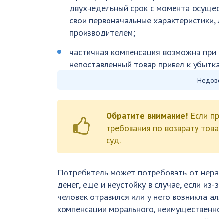
двухнедельный срок с момента осущес
свои первоначальные характеристики,
производителем;
частичная компенсация возможна при о
непоставленный товар привел к убытк
Недово
Обратите внимание!
Если пр
требования по возврату това
суд.
Потребитель может потребовать от нера
денег, еще и неустойку в случае, если из
человек отравился или у него возникла а
компенсации морального, неимущественно