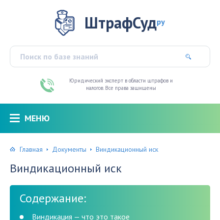
ШтрафСуд
ру
Юридический эксперт в области штрафов и
налогов. Все права защищены
МЕНЮ
Главная
Документы
Виндикационный иск
Виндикационный иск
Содержание:
Виндикация — что это такое