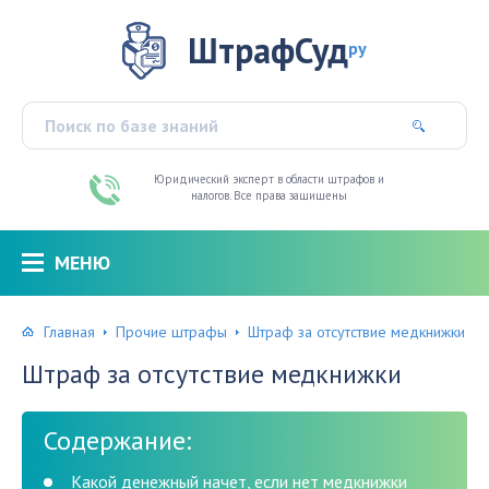
ШтрафСуд
ру
Юридический эксперт в области штрафов и
налогов. Все права защищены
МЕНЮ
Главная
Прочие штрафы
Штраф за отсутствие медкнижки
Штраф за отсутствие медкнижки
Содержание:
Какой денежный начет, если нет медкнижки