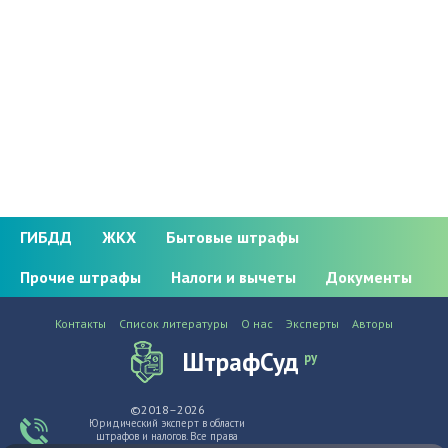
ГИБДД
ЖКХ
Бытовые штрафы
Прочие штрафы
Налоги и вычеты
Документы
Контакты
Список литературы
О нас
Эксперты
Авторы
ШтрафСуд
ру
©2018–2026
Юридический эксперт в области
штрафов и налогов. Все права