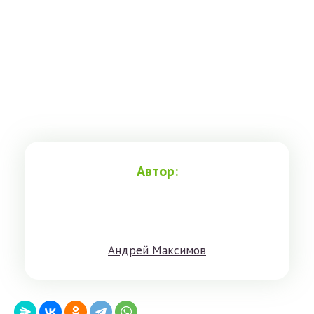
Автор:
Aндрeй Мaксимoв