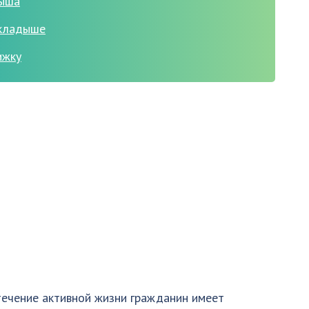
дыша
вкладыше
ижку
течение активной жизни гражданин имеет