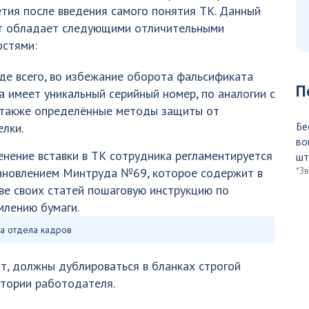
тия после введения самого понятия ТК. Данный
т обладает следующими отличительными
остями:
е всего, во избежание оборота фальсификата
П
а имеет уникальный серийный номер, по аналогии с
 также определённые методы защиты от
Бе
лки.
во
нение вставки в ТК сотрудника регламентируется
шт
*З
новлением Минтруда №69, которое содержит в
ве своих статей пошаговую инструкцию по
лению бумаги.
а отдела кадров
т, должны дублироваться в бланках строгой
итории работодателя.