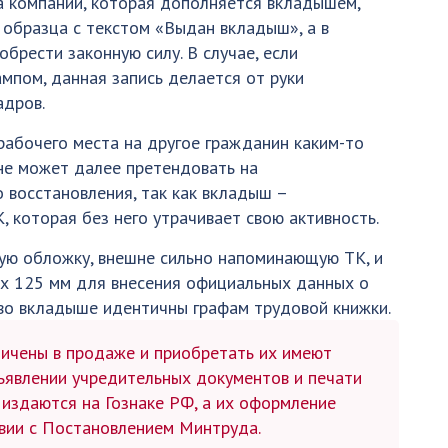
а компании, которая дополняется вкладышем,
 образца с текстом «Выдан вкладыш», а в
брести законную силу. В случае, если
мпом, данная запись делается от руки
адров.
 рабочего места на другое гражданин каким-то
не может далее претендовать на
 восстановления, так как вкладыш –
 которая без него утрачивает свою активность.
ую обложку, внешне сильно напоминающую ТК, и
8 х 125 мм для внесения официальных данных о
 во вкладыше идентичны графам трудовой книжки.
ичены в продаже и приобретать их имеют
ъявлении учредительных документов и печати
 издаются на Гознаке РФ, а их оформление
твии с Постановлением Минтруда.