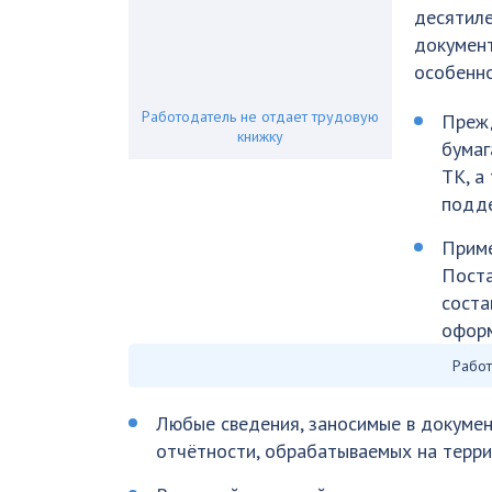
десятиле
докумен
особенн
Работодатель не отдает трудовую
Прежд
книжку
бумаг
ТК, а
подде
Приме
Поста
соста
оформ
Работ
Любые сведения, заносимые в докумен
отчётности, обрабатываемых на терр