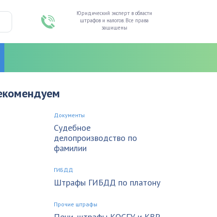
Юридический эксперт в области
штрафов и налогов. Все права
защищены
екомендуем
Документы
Судебное
делопроизводство по
фамилии
ГИБДД
Штрафы ГИБДД по платону
Прочие штрафы
Пени, штрафы КОСГУ и КВР