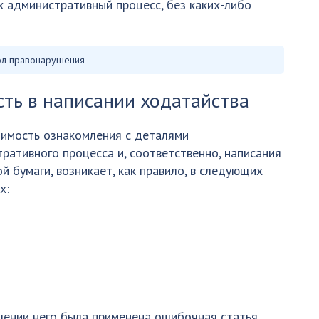
 административный процесс, без каких-либо
ол правонарушения
сть в написании ходатайства
имость ознакомления с деталями
ративного процесса и, соответственно, написания
й бумаги, возникает, как правило, в следующих
х:
ошении него была применена ошибочная статья