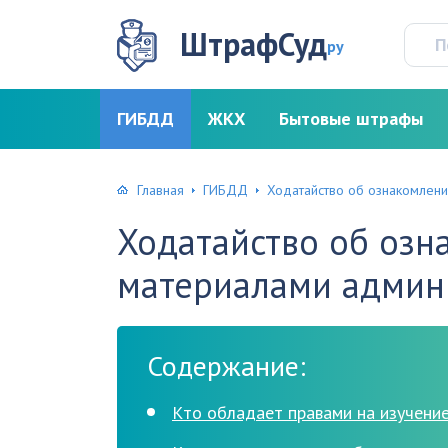
ШтрафСуд
ру
ГИБДД
ЖКХ
Бытовые штрафы
Главная
ГИБДД
Ходатайство об ознакомлени
Ходатайство об озн
материалами админ
Содержание:
Кто обладает правами на изучени