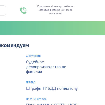
Юридический эксперт в области
штрафов и налогов. Все права
защищены
екомендуем
Документы
Судебное
делопроизводство по
фамилии
ГИБДД
Штрафы ГИБДД по платону
Прочие штрафы
Пени, штрафы КОСГУ и КВР