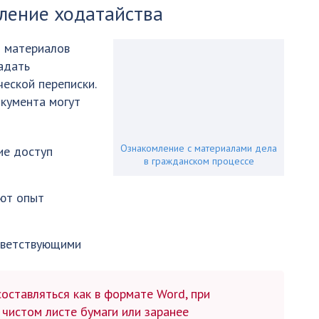
вление ходатайства
и материалов
адать
еской переписки.
кумента могут
Ознакомление с материалами дела
ие доступ
в гражданском процессе
еют опыт
тветствующими
ставляться как в формате Word, при
а чистом листе бумаги или заранее