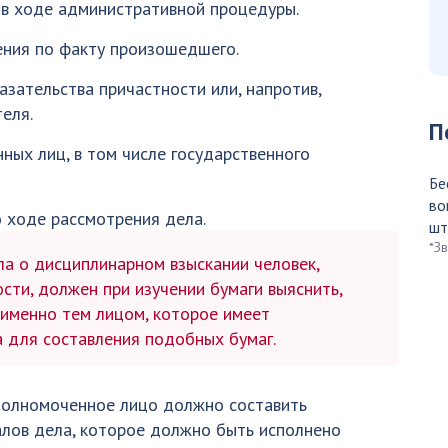
 в ходе административной процедуры.
ния по факту произошедшего.
зательства причастности или, напротив,
еля.
П
ных лиц, в том числе государственного
Бе
во
ходе рассмотрения дела.
шт
*З
а о дисциплинарном взыскании человек,
сти, должен при изучении бумаги выяснить,
именно тем лицом, которое имеет
а для составления подобных бумаг.
 уполномоченное лицо должно составить
алов дела, которое должно быть исполнено