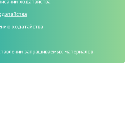
писании ходатайства
одатайства
ению ходатайства
ставлении запрашиваемых материалов