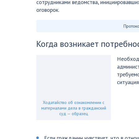
сотрудниками ведомства, инициировавших
оговорок.
Проток
Когда возникает потребно
Необход
админист
требуемо
ситуация
Ходатайство об ознакомлении с
материалами дела в гражданский
суд — образец
Если гражданин чувствует, что в отн