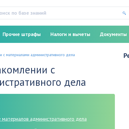
Прочие штрафы
Налоги и вычеты
Документы
Р
и с материалами административного дела
акомлении с
истративного дела
е материалов административного дела