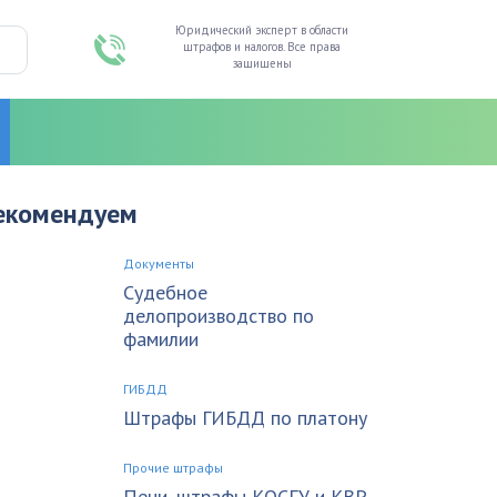
Юридический эксперт в области
штрафов и налогов. Все права
защищены
екомендуем
Документы
Судебное
делопроизводство по
фамилии
ГИБДД
Штрафы ГИБДД по платону
Прочие штрафы
Пени, штрафы КОСГУ и КВР