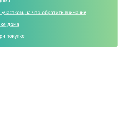
дома
участком, на что обратить внимание
пке дома
ри покупке