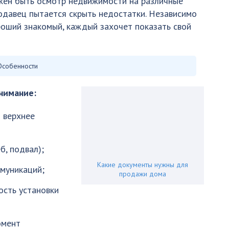
жен быть осмотр недвижимости на различные
одавец пытается скрыть недостатки. Независимо
ороший знакомый, каждый захочет показать свой
Особенности
нимание:
 верхнее
б, подвал);
Какие документы нужны для
ммуникаций;
продажи дома
ость установки
омент