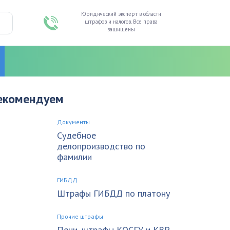
Юридический эксперт в области
штрафов и налогов. Все права
защищены
екомендуем
Документы
Судебное
делопроизводство по
фамилии
ГИБДД
Штрафы ГИБДД по платону
Прочие штрафы
Пени, штрафы КОСГУ и КВР