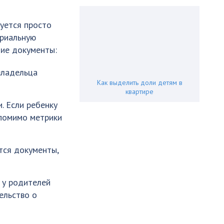
уется просто
ариальную
щие документы:
владельца
Как выделить доли детям в
квартире
. Если ребенку
 помимо метрики
тся документы,
 у родителей
ельство о