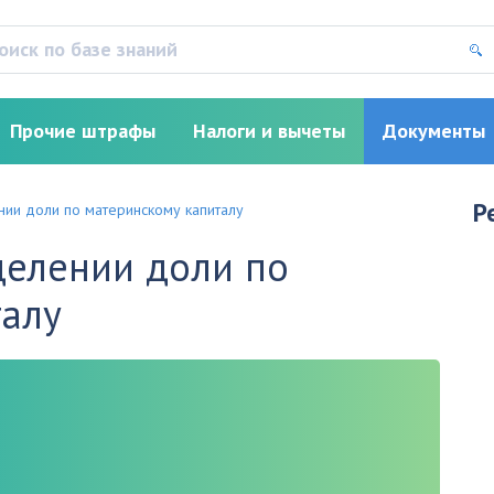
Прочие штрафы
Налоги и вычеты
Документы
Р
нии доли по материнскому капиталу
делении доли по
талу