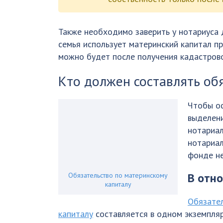
Также необходимо заверить у нотариуса 
семья использует материнский капитал п
можно будет после получения кадастрово
Кто должен составлять об
Чтобы о
выделени
нотариал
нотариал
фонде не
В отн
Обязательство по материнскому
капиталу
Обязател
капиталу
составляется в одном экземпляр